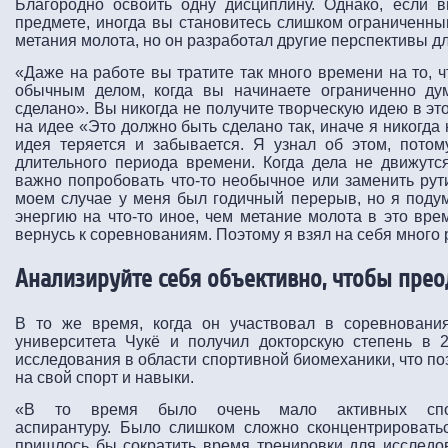
Благородно освоить одну дисциплину. Однако, если
предмете, иногда вы становитесь слишком ограниченны
метания молота, но он разработал другие перспективы дл
«Даже на работе вы тратите так много времени на то, ч
обычным делом, когда вы начинаете ограниченно ду
сделано». Вы никогда не получите творческую идею в эт
на идее «Это должно быть сделано так, иначе я никогда
идея теряется и забывается. Я узнал об этом, потом
длительного периода времени. Когда дела не движутс
важно попробовать что-то необычное или заменить рут
моем случае у меня был годичный перерыв, но я подум
энергию на что-то иное, чем метание молота в это вре
вернусь к соревнованиям. Поэтому я взял на себя много 
Анализируйте себя объективно, чтобы прео
В то же время, когда он участвовал в соревновани
университета Чукё и получил докторскую степень в 
исследования в области спортивной биомеханики, что по
на свой спорт и навыки.
«В то время было очень мало активных спор
аспирантуру. Было слишком сложно сконцентрировать
пришлось бы сократить время тренировки для исследо