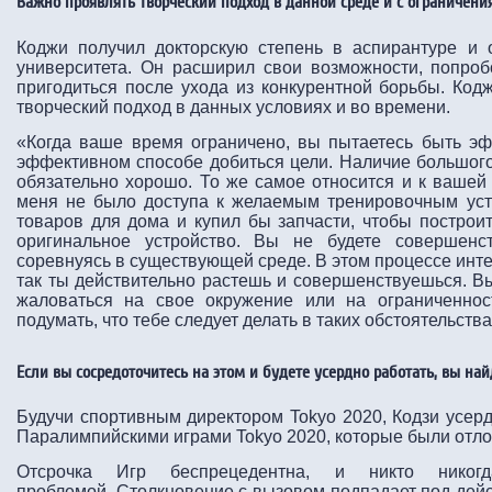
Важно проявлять творческий подход в данной среде и с ограничен
Коджи получил докторскую степень в аспирантуре и
университета. Он расширил свои возможности, попроб
пригодиться после ухода из конкурентной борьбы. Кодж
творческий подход в данных условиях и во времени.
«Когда ваше время ограничено, вы пытаетесь быть э
эффективном способе добиться цели. Наличие большого
обязательно хорошо. То же самое относится и к вашей 
меня не было доступа к желаемым тренировочным уст
товаров для дома и купил бы запчасти, чтобы построи
оригинальное устройство. Вы не будете совершенст
соревнуясь в существующей среде. В этом процессе инт
так ты действительно растешь и совершенствуешься. Вы
жаловаться на свое окружение или на ограниченнос
подумать, что тебе следует делать в таких обстоятельства
Если вы сосредоточитесь на этом и будете усердно работать, вы най
Будучи спортивным директором Tokyo 2020, Кодзи усер
Паралимпийскими играми Tokyo 2020, которые были отло
Отсрочка Игр беспрецедентна, и никто никог
проблемой. Столкновение с вызовом подпадает под дейст