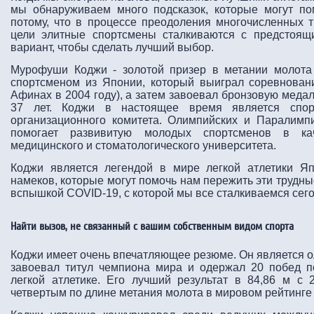
мы обнаруживаем много подсказок, которые могут п
потому, что в процессе преодоления многочисленных 
цели элитные спортсмены сталкиваются с предстоя
вариант, чтобы сделать лучший выбор.
Мурофуши Коджи - золотой призер в метании молота
спортсменом из Японии, который выиграл соревнован
Афинах в 2004 году), а затем завоевал бронзовую медал
37 лет. Коджи в настоящее время является спор
организационного комитета. Олимпийских и Паралимпи
помогает развивитую молодых спортсменов в кач
медицинского и стоматологического университета.
Коджи является легендой в мире легкой атлетики Я
намеков, которые могут помочь нам пережить эти трудн
вспышкой COVID-19, с которой мы все сталкиваемся сего
Найти вызов, не связанный с вашим собственным видом спорта
Коджи имеет очень впечатляющее резюме. Он является 
завоевал титул чемпиона мира и одержал 20 побед 
легкой атлетике. Его лучший результат в 84,86 м с 
четвертым по длине метания молота в мировом рейтинге 