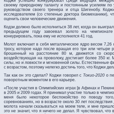
Коджи успешно конкурировал среди ведущих междун
своему природному таланту и постоянным усилиям по 
руководством своего тренера и отца Шигенобу. Кодж
исследователем (со степенью доктора биомеханики), ч
оценить свои человеческие движения.
Кодзи должно было исполниться 38 лет, когда он выиграл 
предыдущем году завоевал золото на чемпионате
конкурировать, пока ему не исполнился 41 год.
Молот включает в себя металлическое ядро весом 7,26 к
тросу, которое надо после вращая его три или четыре р
брошенный на расстояние 80 м, движется со скоро
воздействующая на проволоку, достигает более 350 кг. 
силы, но и ловкости и мгновенной силы. Естественные 
с возрастом, поэтому нелегко достичь того, что Коджи дел
Так как он это сделал? Коджи говорил с
Токио-2020
о пе
поворотным моментом в его карьере.
«После участия в Олимпийских играх [в Афинах и Пекине
в 2005 и 2009 годах. Я принимал участие только в чемпио
меня было некоторое беспокойство по поводу того
соревнованиях, но в возрасте около 30 лет последствия
молота начали сказываться на моем теле, и мне пришл
это не значит, что я ничего не делал. Я чувствовал, что