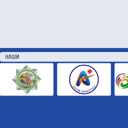
НАШИ П