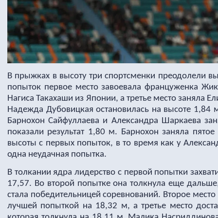
В прыжках в высоту три спортсменки преодолели вы
попыток первое место завоевала француженка Жик
Нагиса Такахаши из Японии, а третье место заняла Ел
Надежда Дубовицкая остановилась на высоте 1,84 м
Барнохон Сайфуллаева и Александра Шаркаева заня
показали результат 1,80 м. Барнохон заняла пятое
высоты с первых попыток, в то время как у Алекса
одна неудачная попытка.
В толкании ядра лидерство с первой попытки захват
17,57. Во второй попытке она толкнула еще дальше,
стала победительницей соревнований. Второе место
лучшей попыткой на 18,32 м, а третье место дост
которая толкнула на 18,11 м. Малика Насриддинов