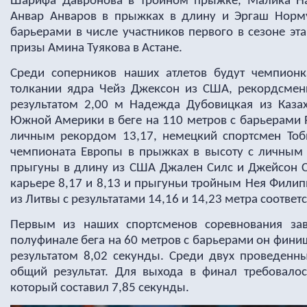
Шарифа Давронова в тройном прыжке, Малика На
Анвар Анваров в прыжках в длину и Эргаш Норму
барьерами в числе участников первого в сезоне эт
призы Амина Туякова в Астане.
Среди соперников наших атлетов будут чемпион
толкании ядра Чейз Джексон из США, рекордсмен
результатом 2,00 м Надежда Дубовицкая из Каза
Южной Америки в беге на 110 метров с барьерами 
личным рекордом 13,17, немецкий спортсмен Тоб
чемпионата Европы в прыжках в высоту с личным 
прыгуны в длину из США Джален Силс и Джейсон С
карьере 8,17 и 8,13 и прыгуньи тройным Нея Филип
из Литвы с результатами 14,16 и 14,23 метра соответ
Первым из наших спортсменов соревнования за
полуфинале бега на 60 метров с барьерами он фини
результатом 8,02 секунды. Среди двух проведенны
общий результат. Для выхода в финал требовалось
который составил 7,85 секунды.