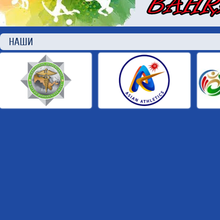
НАШИ П