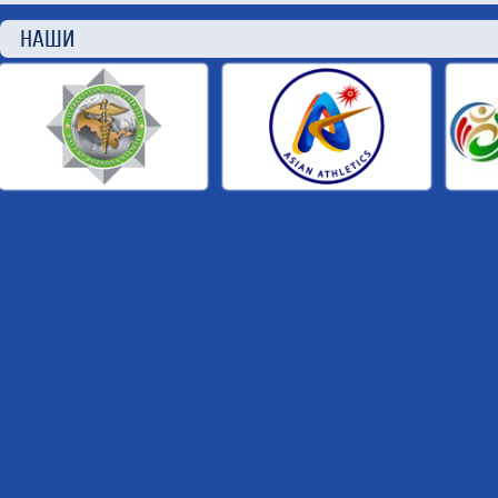
НАШИ П