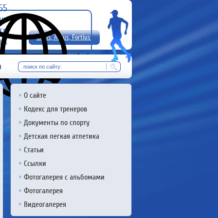
-65
uz
rg
Citius, Altius, Fortius!
8 А
RU
м
О сайте
Кодекс для тренеров
Документы по спорту
Детская легкая атлетика
Статьи
Ссылки
Фотогалерея с альбомами
Фотогалерея
Видеогалерея