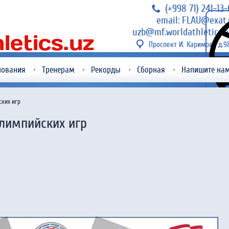
(+998 71) 241-13
email: FLAU@exat.
uzb@mf.worldathletics.o
Проспект И. Каримова д.9
нования
Тренерам
Рекорды
Сборная
Напишите на
ких игр
лимпийских игр