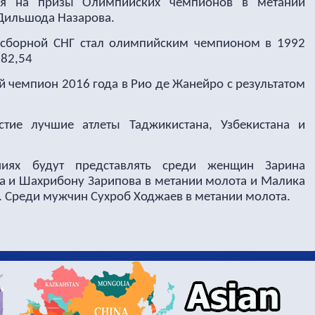
ия на призы Олимпийских чемпионов в метании
Дильшода Назарова.
 сборной СНГ стал олимпийским чемпионом в 1992
 82,54
чемпион 2016 года в Рио де Жанейро с результатом
стие лучшие атлеты Таджикистана, Узбекистана и
ниях будут представлять среди женщин Зарина
а и Шахрибону Зарипова в метании молота и Малика
. Среди мужчин Сухроб Ходжаев в метании молота.