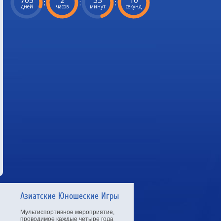
705
2
33
9
:
:
:
дней
часов
минут
секунд