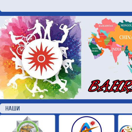
НАШИ П