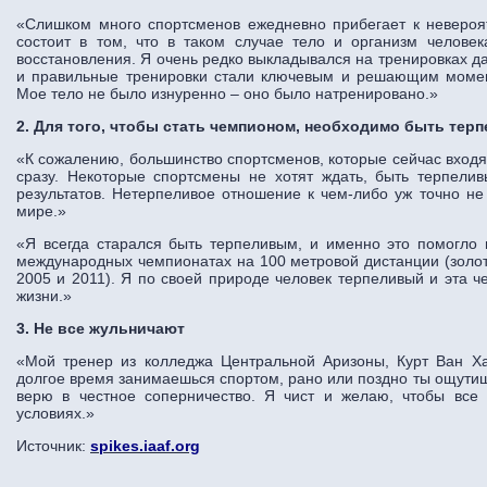
«Слишком много спортсменов ежедневно прибегает к неверо
состоит в том, что в таком случае тело и организм челове
восстановления. Я очень редко выкладывался на тренировках 
и правильные тренировки стали ключевым и решающим момен
Мое тело не было изнуренно – оно было натренировано.»
2. Для того, чтобы стать чемпионом, необходимо быть тер
«К сожалению, большинство спортсменов, которые сейчас входят
сразу. Некоторые спортсмены не хотят ждать, быть терпелив
результатов. Нетерпеливое отношение к чем-либо уж точно не
мире.»
«Я всегда старался быть терпеливым, и именно это помогло 
международных чемпионатах на 100 метровой дистанции (золот
2005 и 2011). Я по своей природе человек терпеливый и эта ч
жизни.»
3. Не все жульничают
«Мой тренер из колледжа Центральной Аризоны, Курт Ван Хаз
долгое время занимаешься спортом, рано или поздно ты ощутиш
верю в честное соперничество. Я чист и желаю, чтобы все
условиях.»
Источник:
spikes.iaaf.org