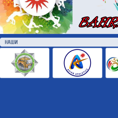
НАШИ П