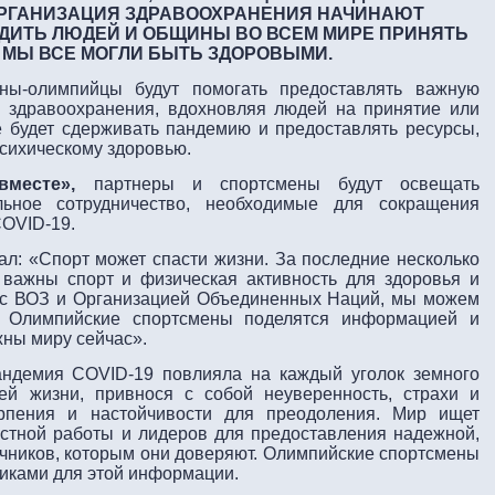
ОРГАНИЗАЦИЯ ЗДРАВООХРАНЕНИЯ НАЧИНАЮТ
ДИТЬ ЛЮДЕЙ И ОБЩИНЫ ВО ВСЕМ МИРЕ ПРИНЯТЬ
 МЫ ВСЕ МОГЛИ БЫТЬ
ЗДОРОВЫМИ.
ны-олимпийцы будут помогать предоставлять важную
 здравоохранения, вдохновляя людей на принятие или
 будет сдерживать пандемию и предоставлять ресурсы,
сихическому здоровью.
месте»,
партнеры и спортсмены будут освещать
льное сотрудничество, необходимые для сокращения
COVID-19.
ал: «Спорт может спасти жизни. За последние несколько
 важны спорт и физическая активность для здоровья и
е с ВОЗ и Организацией Объединенных Наций, мы можем
. Олимпийские спортсмены поделятся информацией и
жны миру сейчас».
андемия COVID-19 повлияла на каждый уголок земного
й жизни, привнося с собой неуверенность, страхи и
рпения и настойчивости для преодоления. Мир ищет
стной работы и лидеров для предоставления надежной,
чников, которым они доверяют. Олимпийские спортсмены
иками для этой информации.