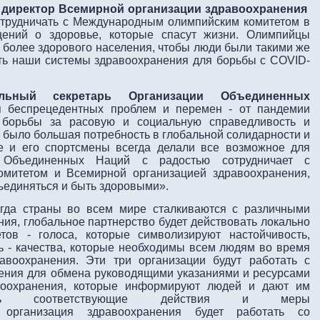
 директор Всемирной организации здравоохранения
трудничать с Международным олимпийским комитетом в
ений о здоровье, которые спасут жизни. Олимпийцы
 более здорового населения, чтобы люди были такими же
ть наши системы здравоохранения для борьбы с COVID-
альный секретарь Организации Объединенных
 беспрецедентных проблем и перемен - от пандемии
борьбы за расовую и социальную справедливость и
не было большая потребность в глобальной солидарности и
е и его спортсмены всегда делали все возможное для
я Объединенных Наций с радостью сотрудничает с
митетом и Всемирной организацией здравоохранения,
ъединяться и быть здоровыми».
огда страны во всем мире сталкиваются с различными
ия, глобальное партнерство будет действовать локально
тов - голоса, которые символизируют настойчивость,
ь - качества, которые необходимы всем людям во время
авоохранения. Эти три организации будут работать с
ения для обмена руководящими указаниями и ресурсами
воохранения, которые информируют людей и дают им
мать соответствующие действия и меры
 организация здравоохранения будет работать со