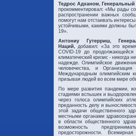
Тедрос Адханом, Генеральный
прокомментировал: «Мы рады со
распространении важных сообщ
помогут нам отстаивать интересы
устойчивыми, какими должны бы
19».
Антониу Гутерриш, Генер
Наций,
добавил: «За это время
COVID-19 до продолжающейся 
климатический кризис - никогда 
надежде. Олимпийское движени
человечества, и Организаци
Международным олимпийским ко
призывая людей во всем мире об
По мере развития пандемии, к
стадиями вспышек и выздоровлен
через голоса олимпийских атле
преданность делу и выносливост
этой задачи общественного здр
местными органами здравоохран
в области общественного здра
возможность предприни
предосторожности. Всемирная