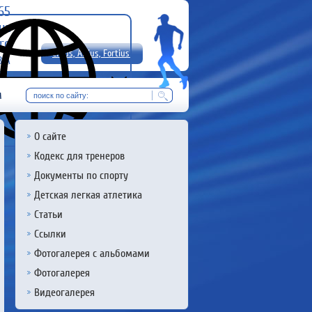
-65
uz
rg
Citius, Altius, Fortius!
8 А
RU
м
О сайте
Кодекс для тренеров
Документы по спорту
Детская легкая атлетика
Статьи
Ссылки
Фотогалерея с альбомами
Фотогалерея
Видеогалерея