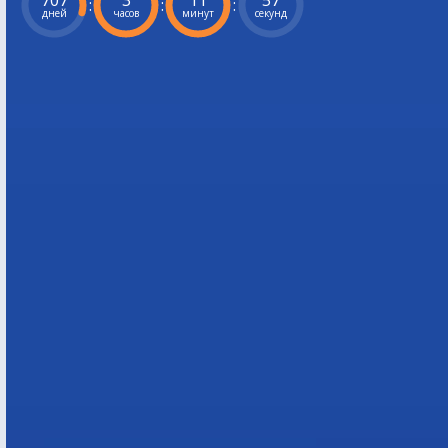
707
3
11
56
:
:
:
дней
часов
минут
секунд