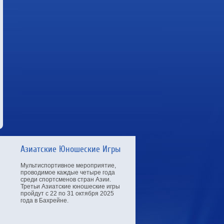
Азиатские Юношеские Игры
Мультиспортивное мероприятие,
проводимое каждые четыре года
среди спортсменов стран Азии.
Третьи Азиатские юношеские игры
пройдут с 22 по 31 октября 2025
года в Бахрейне.