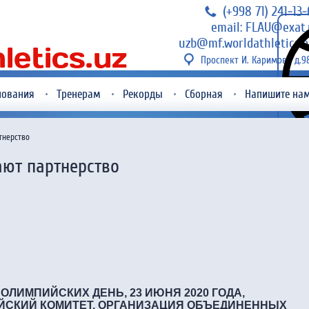
(+998 71) 241-13
email: FLAU@exat.
uzb@mf.worldathletics.o
Проспект И. Каримова д.9
нования
Тренерам
Рекорды
Сборная
Напишите на
тнерство
ают партнерство
ЛИМПИЙСКИХ ДЕНЬ, 23 ИЮНЯ 2020 ГОДА,
СКИЙ КОМИТЕТ, ОРГАНИЗАЦИЯ ОБЪЕДИНЕННЫХ