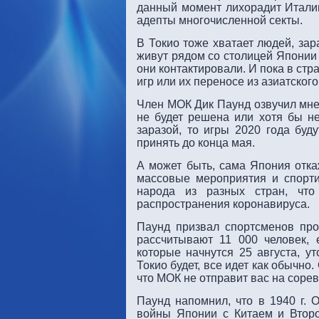
данный момент лихорадит Итали
адепты многочисленной секты.
В Токио тоже хватает людей, за
живут рядом со столицей Японии 
они контактировали. И пока в стр
игр или их переносе из азиатского
Член МОК Дик Паунд озвучил мнен
не будет решена или хотя бы не
заразой, то игры 2020 года буд
принять до конца мая.
А может быть, сама Япония отка
массовые мероприятия и спорти
народа из разных стран, что
распространения коронавируса.
Паунд призвал спортсменов про
рассчитывают 11 000 человек, 
которые начнутся 25 августа, у
Токио будет, все идет как обычно
что МОК не отправит вас на сорев
Паунд напомнил, что в 1940 г. 
войны Японии с Китаем и Втор