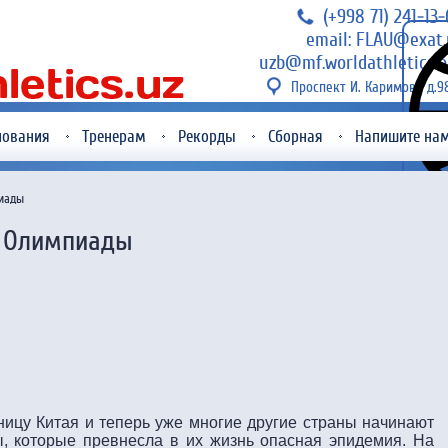
(+998 71) 241-13
email: FLAU@exat.
uzb@mf.worldathletics.o
Проспект И. Каримова д.9
нования
Тренерам
Рекорды
Сборная
Напишите на
иады
у Олимпиады
ницу Китая и теперь уже многие другие страны начинают
, которые превнесла в их жизнь опасная эпидемия. На