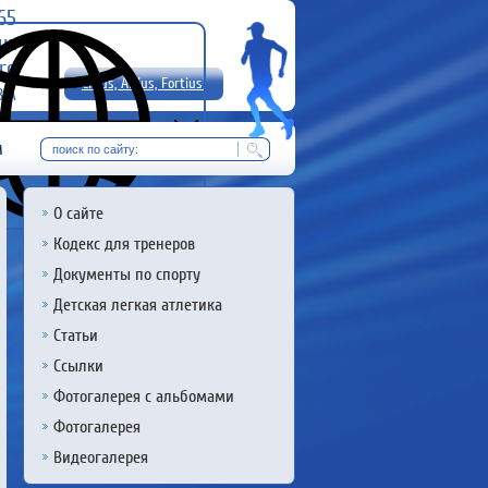
-65
uz
rg
Citius, Altius, Fortius!
8 А
RU
м
О сайте
Кодекс для тренеров
Документы по спорту
Детская легкая атлетика
Статьи
Ссылки
Фотогалерея с альбомами
Фотогалерея
Видеогалерея