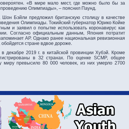
ловероятен. «В мире мало мест, где можно было бы за
к проведению Олимпиады», – пояснил Паунд.
 Шон Бэйли предложил британскую столицу в качестве
оведения Олимпиады. Токийский губернатор Юрико Койке
ным и заявил о попытке использовать коронавирус как
ании. Согласно официальным данным, Япония потратит
 напоминает АР. Однако ранее национальная ревизионная
 обойдется стране вдвое дороже.
в декабре 2019 г. в китайской провинции Хубэй. Кроме
егистрированы в 32 странах. По оценке SCMP, общее
у миру превысило 80 000 человек, из них умерло 2700