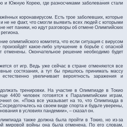
ю и Южную Корею, где разносчиками заболевания стали
ражённых коронавирусом. Есть трое заболевших, которые
и не не факт, что смогли выявить всех людей с которыми
ане нет паники, но идут разговоры об отмене Олимпийских
 региона.
ие олимпийского комитета, что если ситуация с вирусом
 произойдёт какое-либо улучшение в борьбе с опасной
ут отменены. Окончательное решение необходимо будет
жется от игр. Ведь уже сейчас в стране отменяются все
вные состязания, а тут бы пришлось принимать массу
 естественно увеличивает вероятность заражения и
должать тренировки. На участие в Олимпиаде в Токио
еще 4400 человек готовятся к Паралимпийскии играм,
точнил он. «Пока все указывает на то, что Олимпиада в
. Сосредоточьтесь на своем виде спорта и будьте уверены,
нования в условиях пандемии», – сказал он.
Олимпиада также должна была пройти в Токио, но из-за
ой мировой войны она была отменена. По его словам,