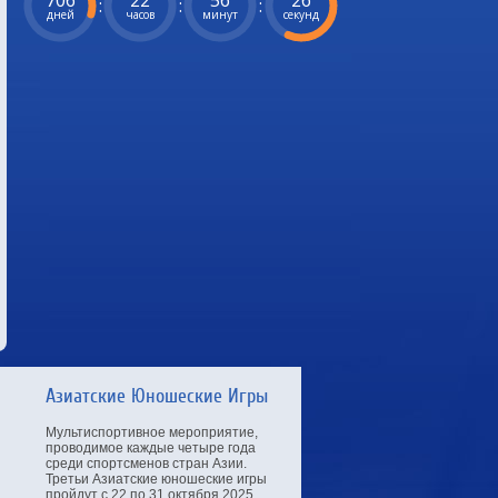
706
22
56
25
:
:
:
дней
часов
минут
секунд
Азиатские Юношеские Игры
Мультиспортивное мероприятие,
проводимое каждые четыре года
среди спортсменов стран Азии.
Третьи Азиатские юношеские игры
пройдут с 22 по 31 октября 2025