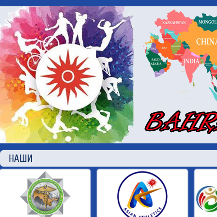
НАШИ П