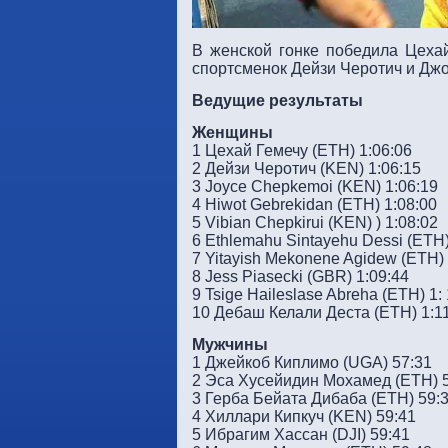
В женской гонке победила Цехай
спортсменок Дейзи Черотич и Джой
Ведущие результаты
Женщины
1 Цехай Гемечу (ETH) 1:06:06
2 Дейзи Черотич (KEN) 1:06:15
3 Joyce Chepkemoi (KEN) 1:06:19
4 Hiwot Gebrekidan (ETH) 1:08:00
5 Vibian Chepkirui (KEN) ) 1:08:02
6 Ethlemahu Sintayehu Dessi (ETH)
7 Yitayish Mekonene Agidew (ETH) 
8 Jess Piasecki (GBR) 1:09:44
9 Tsige Haileslase Abreha (ETH) 1:
10 Дебаш Келали Деста (ETH) 1:1
Мужчины
1 Джейкоб Киплимо (UGA) 57:31
2 Эса Хусейидин Мохамед (ETH) 
3 Герба Бейата Дибаба (ETH) 59:
4 Хиллари Кипкуч (KEN) 59:41
5 Ибрагим Хассан (DJI) 59:41