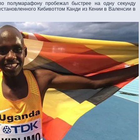
а по полумарафону пробежал быстрее на одну секунду
установленного Кибивоттом Канди из Кении в Валенсии в