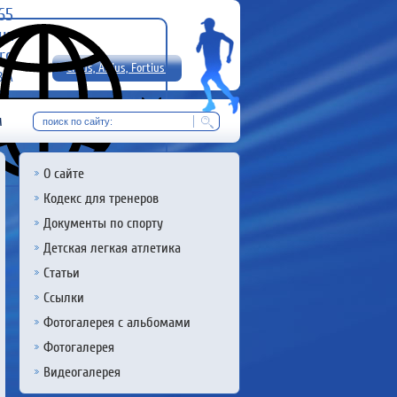
-65
uz
rg
Citius, Altius, Fortius!
8 А
RU
м
О сайте
Кодекс для тренеров
Документы по спорту
Детская легкая атлетика
Статьи
Ссылки
Фотогалерея с альбомами
Фотогалерея
Видеогалерея