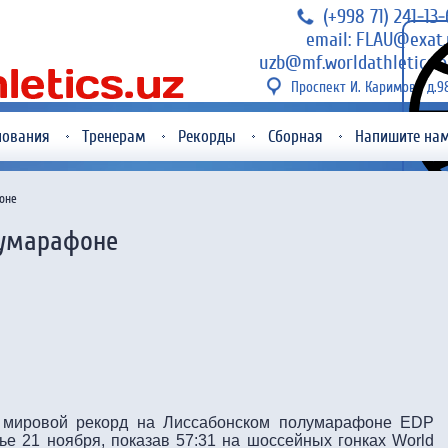
(+998 71) 241-13
email: FLAU@exat.
uzb@mf.worldathletics.o
Проспект И. Каримова д.9
нования
Тренерам
Рекорды
Сборная
Напишите на
оне
лумарафоне
 мировой рекорд на Лиссабонском полумарафоне EDP
нье 21 ноября, показав 57:31 на шоссейных гонках World