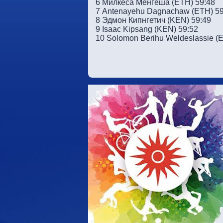
6 Милкеса Менгеша (ETH) 59:48
7 Antenayehu Dagnachaw (ETH) 59
8 Эдмон Кипнгетич (KEN) 59:49
9 Isaac Kipsang (KEN) 59:52
10 Solomon Berihu Weldeslassie (