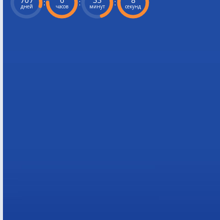
707
6
33
7
:
:
:
дней
часов
минут
секунд