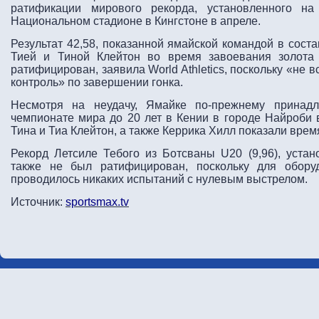
ратификации мирового рекорда, установленного н
Национальном стадионе в Кингстоне в апреле.
Результат 42,58, показанной ямайской командой в сост
Тией и Тиной Клейтон во время завоевания золота 
ратифицирован, заявила World Athletics, поскольку «не
контроль» по завершении гонка.
Несмотря на неудачу, Ямайке по-прежнему принад
чемпионате мира до 20 лет в Кении в городе Найроби в
Тина и Тиа Клейтон, а также Керрика Хилл показали время
Рекорд Летсиле Тебого из Ботсваны U20 (9,96), уста
также не был ратифицирован, поскольку для обору
проводилось никаких испытаний с нулевым выстрелом.
Источник:
sportsmax.tv