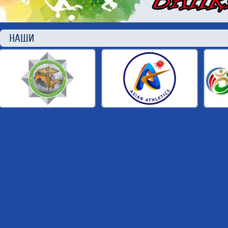
НАШИ П