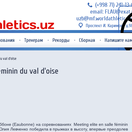
(+998 71) 241-13
email: FLAU@exat.
uzb@mf.worldathletics.o
Проспект И. Каримова д.9
нования
Тренерам
Рекорды
Сборная
Напишите на
u val d'oise
éminin du val d'oise
оне (Eaubonne) на соревнованиях Meeting elite en salle féminin
а Юлия Левченко победила в прыжках в высоту, впервые преодолев