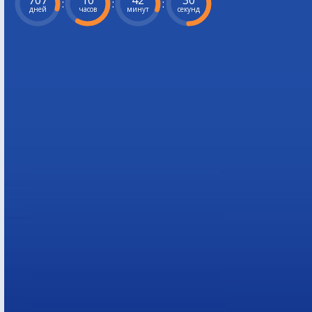
707
10
42
29
:
:
:
дней
часов
минут
секунд