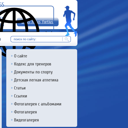
-65
uz
rg
Citius, Altius, Fortius!
8 А
RU
м
О сайте
Кодекс для тренеров
Документы по спорту
Детская легкая атлетика
Статьи
Ссылки
Фотогалерея с альбомами
Фотогалерея
Видеогалерея