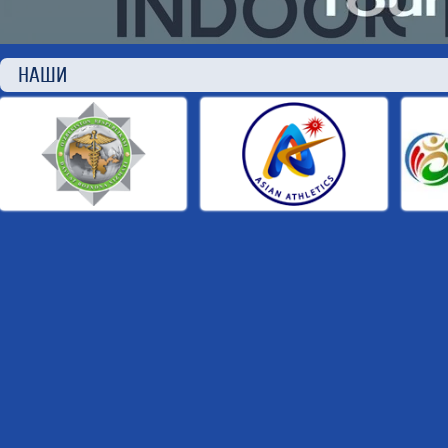
НАШИ П