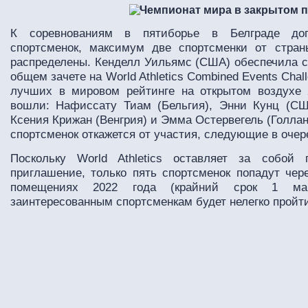
К соревнованиям в пятиборье в Белграде доп
спортсменок, максимум две спортсменки от стра
распределены. Кенделл Уильямс (США) обеспечила с
общем зачете на World Athletics Combined Events Chall
лучших в мировом рейтинге на открытом воздухе 
вошли: Нафиссату Тиам (Бельгия), Энни Кунц (США
Ксения Крижан (Венгрия) и Эмма Остервегель (Голлан
спортсменок откажется от участия, следующие в оче
Поскольку World Athletics оставляет за собой
приглашение, только пять спортсменок попадут чер
помещениях 2022 года (крайний срок 1 мар
заинтересованным спортсменкам будет нелегко пройт