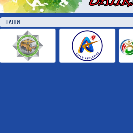
НАШИ П