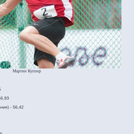
Мартин Куппер
5
56,93
ия) - 56,42
69