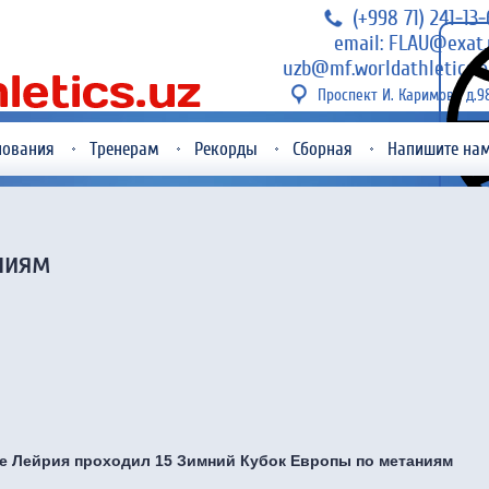
(+998 71) 241-13
email: FLAU@exat.
uzb@mf.worldathletics.o
Проспект И. Каримова д.9
нования
Тренерам
Рекорды
Сборная
Напишите на
ниям
де Лейрия проходил 15 Зимний Кубок Европы по метаниям