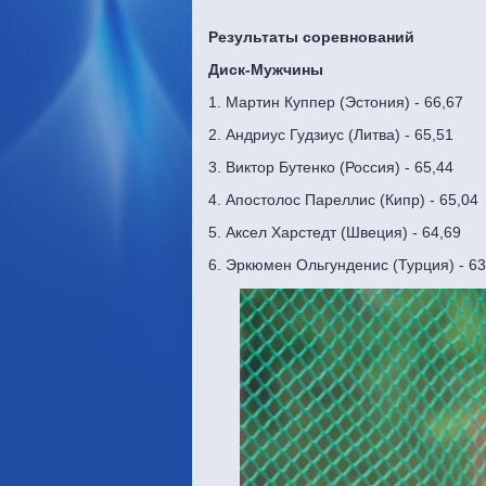
Результаты соревнований
Диск-Мужчины
1. Мартин Куппер (Эстония) - 66,67
2. Андриус Гудзиус (Литва) - 65,51
3. Виктор Бутенко (Россия) - 65,44
4. Апостолос Пареллис (Кипр) - 65,04
5. Аксел Харстедт (Швеция) - 64,69
6. Эркюмен Ольгунденис (Турция) - 63