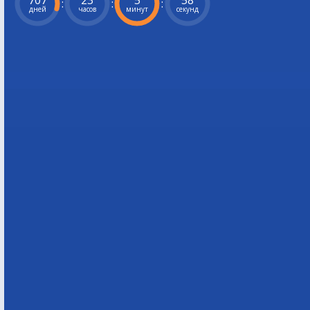
707
23
5
56
:
:
:
дней
часов
минут
секунд