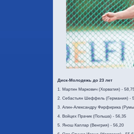
Диск-Молодежь до 23 лет
1. Мартин Маркович (Хорватия) - 58,7
2. Себастьян Шеффель (Германия) - 
3. Алин-Александру Фирфирика (Румын
4. Войцех Прачик (Польша) - 56,35
5. Янош Каплар (Венгрия) - 56,20
6. Ола Стунес Исене (Норвегия) - 55,