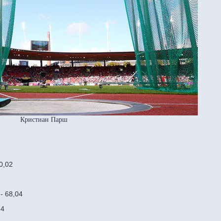
Кристиан Парш
0,02
- 68,04
74