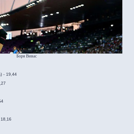
Боря Вивас
) - 19,44
,27
54
 18,16