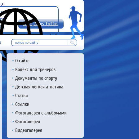
-65
uz
rg
Citius, Altius, Fortius!
8 А
RU
м
О сайте
Кодекс для тренеров
Документы по спорту
Детская легкая атлетика
Статьи
Ссылки
Фотогалерея с альбомами
Фотогалерея
Видеогалерея