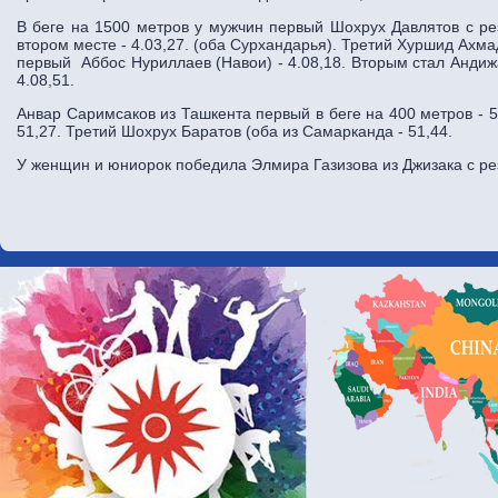
В беге на 1500 метров у мужчин первый Шохрух Давлятов с ре
втором месте - 4.03,27. (оба Сурхандарья). Третий Хуршид Ахма
первый Аббос Нуриллаев (Навои) - 4.08,18. Вторым стал Анди
4.08,51.
Анвар Саримсаков из Ташкента первый в беге на 400 метров - 
51,27. Третий Шохрух Баратов (оба из Самарканда - 51,44.
У женщин и юниорок победила Элмира Газизова из Джизака с рез