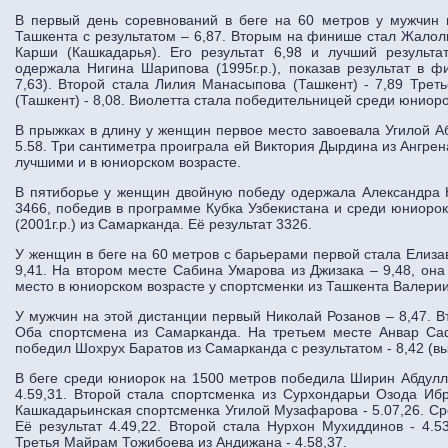
В первый день соревнований в беге на 60 метров у мужчин
Ташкента с результатом – 6,87. Вторым на финише стал Жалоли
Карши (Кашкадарья). Его результат 6,98 и лучший результ
одержала Нигина Шарипова (1995г.р.), показав результат в ф
7,63). Второй стала Лилия Манасыпова (Ташкент) - 7,89 Трет
(Ташкент) - 8,08. Виолетта стала победительницей среди юниоро
В прыжках в длину у женщин первое место завоевала Угилой А
5.58. Три сантиметра проиграла ей Виктория Дырдина из Ангрен
лучшими и в юниорском возрасте.
В пятиборье у женщин двойную победу одержала Александра Ю
3466, победив в программе Кубка Узбекистана и среди юниоро
(2001г.р.) из Самарканда. Её результат 3326.
У женщин в беге на 60 метров с барьерами первой стала Елизав
9,41. На втором месте Сабина Умарова из Джизака – 9,48, он
место в юниорском возрасте у спортсменки из Ташкента Валерии
У мужчин на этой дистанции первый Николай Розанов – 8,47. В
Оба спортсмена из Самарканда. На третьем месте Анвар Са
победил Шохрух Баратов из Самарканда с результатом - 8,42 (в
В беге среди юниорок на 1500 метров победила Ширин Абдулла
4.59,31. Второй стала спортсменка из Сурхондарьи Озода Ибр
Кашкадарьинская спортсменка Угилой Музафарова - 5.07,26. С
Её результат 4.49,22. Второй стала Нурхон Мухиддинов - 4.5
Третья Майрам Тожибоева из Андижана - 4.58,37.