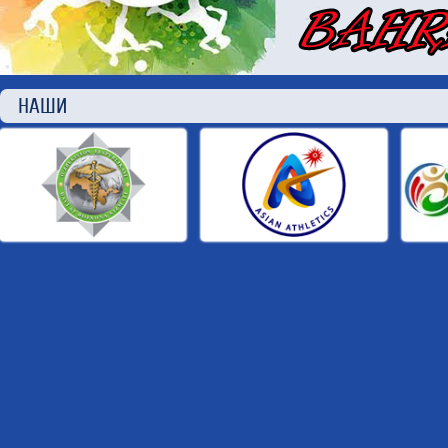
НАШИ П