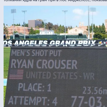
толкании ядра на Гран-при в Лос-Анджелесе, показав