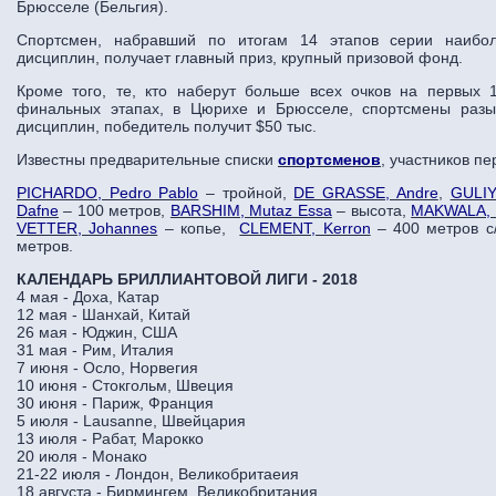
Брюсселе (Бельгия).
Спортсмен, набравший по итогам 14 этапов серии наибол
дисциплин, получает главный приз, крупный призовой фонд.
Кроме того, те, кто наберут больше всех очков на первых 
финальных этапах, в Цюрихе и Брюсселе, спортсмены разы
дисциплин, победитель получит $50 тыс.
Известны предварительные списки
спортсменов
, участников пе
PICHARDO, Pedro Pablo
– тройной,
DE GRASSE, Andre
,
GULIY
Dafne
– 100 метров,
BARSHIM, Mutaz Essa
– высота,
MAKWALA, 
VETTER, Johannes
– копье,
CLEMENT, Kerron
– 400 метров с
метров.
КАЛЕНДАРЬ БРИЛЛИАНТОВОЙ ЛИГИ - 2018
4 мая - Доха, Катар
12 мая - Шанхай, Китай
26 мая - Юджин, США
31 мая - Рим, Италия
7 июня - Осло, Норвегия
10 июня - Стокгольм, Швеция
30 июня - Париж, Франция
5 июля - Lausanne, Швейцария
13 июля - Рабат, Марокко
20 июля - Монако
21-22 июля - Лондон, Великобритаеия
18 августа - Бирмингем, Великобритания