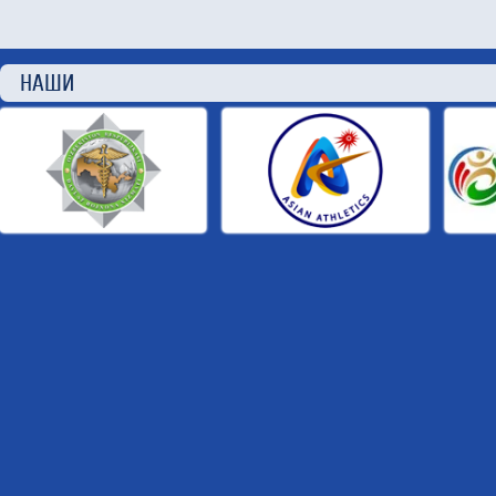
НАШИ П