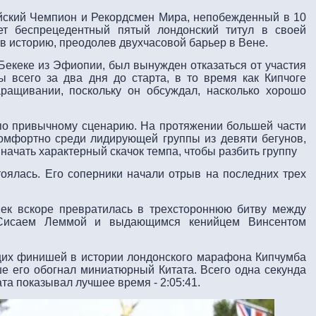
йский Чемпион и Рекордсмен Мира, непобежденный в 10
т беспрецедентный пятый лондонский титул в своей
л в историю, преодолев двухчасовой барьер в Вене.
Бекеке из Эфиопии, был вынужден отказаться от участия
 всего за два дня до старта, в то время как Кипчоге
ращивании, поскольку он обсуждал, насколько хорошо
 по привычному сценарию. На протяжении большей части
комфортно среди лидирующей группы из девяти бегунов,
начать характерный скачок темпа, чтобы разбить группу
тоялась. Его соперники начали отрыв на последних трех
век вскоре превратилась в трехстороннюю битву между
 Сисаем Леммой и выдающимся кенийцем Винсентом
их финишей в истории лондонского марафона Кипчумба
е его обогнал миниатюрный Китата. Всего одна секунда
та показывал лучшее время - 2:05:41.