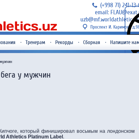
(+998 71) 241-13
email: FLAU@exat.
uzb@mf.worldathletics.o
Проспект И. Каримова д.9
нования
Тренерам
Рекорды
Сборная
Напишите на
 мужчин
абега у мужчин
Кипчоге, который финишировал восьмым на лондонском
ld Athletics Platinum Label
.