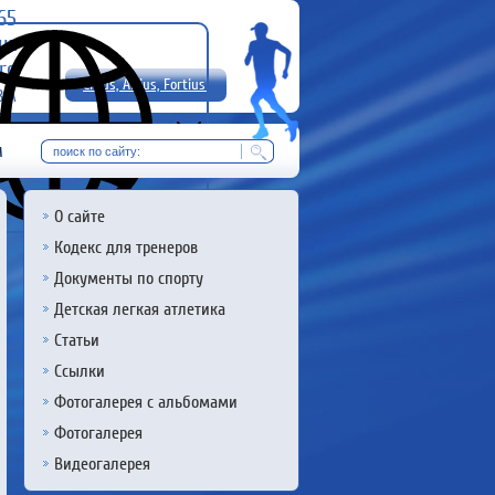
-65
uz
rg
Citius, Altius, Fortius!
8 А
RU
м
О сайте
Кодекс для тренеров
Документы по спорту
Детская легкая атлетика
Статьи
Ссылки
Фотогалерея с альбомами
Фотогалерея
Видеогалерея