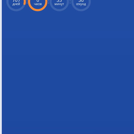
707
0
55
55
:
:
:
дней
часов
минут
секунд