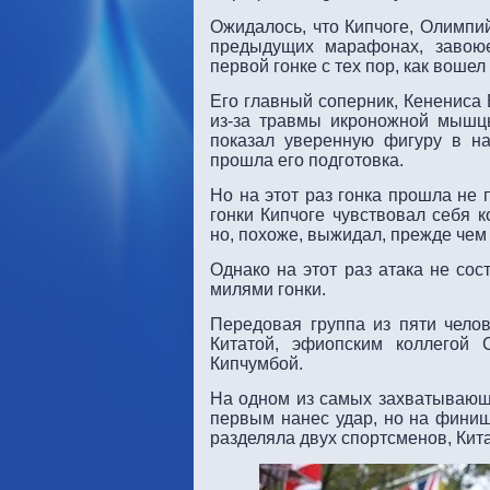
Ожидалось, что Кипчоге, Олимпи
предыдущих марафонах, завоюе
первой гонке с тех пор, как воше
Его главный соперник, Кенениса 
из-за травмы икроножной мышцы
показал уверенную фигуру в на
прошла его подготовка.
Но на этот раз гонка прошла не
гонки Кипчоге чувствовал себя 
но, похоже, выжидал, прежде чем 
Однако на этот раз атака не сос
милями гонки.
Передовая группа из пяти чело
Китатой, эфиопским коллегой
Кипчумбой.
На одном из самых захватывающ
первым нанес удар, но на финиш
разделяла двух спортсменов, Кита