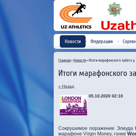
Новости
Федерация
Сорев
Главная
Новости
Итоги марафонского забега у
Итоги марафонского з
« Назад
05.10.2020 02:10
Сокрушимое поражение Элиуда 
марафоне Virgin Money, гонке
Wor