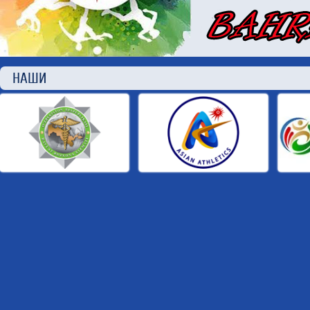
НАШИ П