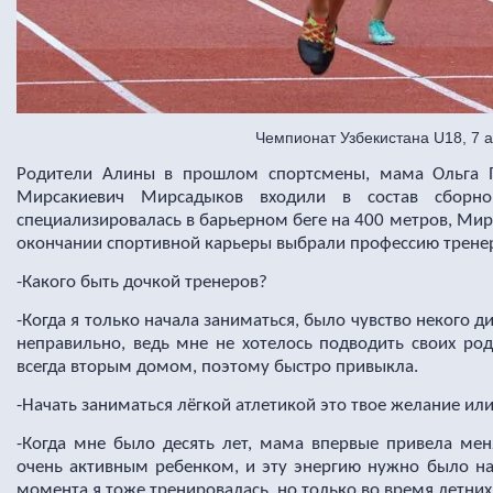
Чемпионат Узбекистана U18, 7 
Родители Алины в прошлом спортсмены, мама Ольга 
Мирсакиевич Мирсадыков входили в состав сборной
специализировалась в барьерном беге на 400 метров, Мир
окончании спортивной карьеры выбрали профессию трене
-Какого быть дочкой тренеров?
-Когда я только начала заниматься, было чувство некого д
неправильно, ведь мне не хотелось подводить своих ро
всегда вторым домом, поэтому быстро привыкла.
-Начать заниматься лёгкой атлетикой это твое желание ил
-Когда мне было десять лет, мама впервые привела мен
очень активным ребенком, и эту энергию нужно было на
момента я тоже тренировалась, но только во время летних