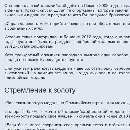
Она сделала свой олимпийский дебют в Пекине 2008 года, когда
в финале. Кстати, спустя 11 лет те спортсмены, которые заняли
виновными в допинге, в результате чего Гун получила бронзовую
«Справедливость может прийти поздно, но они обязательно прид
в социальных сетях.
История также повторилась в Лондоне 2012 года, когда она з
года спустя она была награждена серебряной медалью после 
был дисквалифицирован.
Хотя трехкратный олимпиец запоздало выиграл одно серебро 
сердце по-прежнему ощущается пустота.
Она уже выиграла шесть медалей - две золотые, одну серебря
выступлений на чемпионате мира, но до сих пор в ее коллек
олимпийская медаль.
Стремление к золоту
«Завоевать золотую медаль на Олимпийских играх - моя мечта», 
«Теперь я ближе к мечте об олимпийской золотой медали, ч
возможности показать свое лучшее», - сказала она в конце 2019 
«Если бы я могла сохранить свое преимущество и избежать т
половина золотой медали».