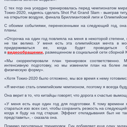
С тех пор она усердно тренировалась перед чемпионатом мир
Токио-2020, надеясь сделать Shot Put Grand Slam - выиграв т
на открытом воздухе, финала Бриллиантовой лиги и Олимпийски
С обоими событиями, перенесенными на следующий год, она 
планы.
«Отсрочка на один год повлияла на меня в некоторой степени, 
не так велико. У меня есть эта олимпийская мечта в мо
придерживаться ее, когда будет проводиться 
в
видеообращении,
размещенном в социальной сети сборной К
«Мы скорректировали план тренировок соответственно.
интенсивную подготовку, но мы изменили план на более ле
физическую форму».
«Хотя Токио-2020 было отложено, мы все время к нему готовимс
«Я мечтаю стать олимпийским чемпионом, поэтому я всегда буду
Она верит в то, что китайцы говорят, что дорога к счастью вымо
«У меня есть еще один год для подготовки. К тому времени 
стараться изо всех сил, чтобы сохранить резкость на следующий 
когда я буду на год старше. Эффект откладывания был не та
представить», - сказала она.
Помимо регулярных тренировок, Гун добавляет еще одну задачу