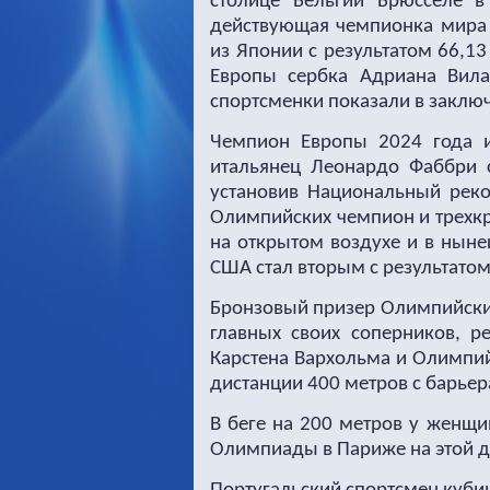
столице Бельгии Брюсселе 
действующая чемпионка мира 
из Японии с результатом 66,1
Европы сербка Адриана Вила
спортсменки показали в заклю
Чемпион Европы 2024 года 
итальянец Леонардо Фаббри 
установив Национальный реко
Олимпийских чемпион и трехкр
на открытом воздухе и в нын
США стал вторым с результатом
Бронзовый призер Олимпийских
главных своих соперников, 
Карстена Вархольма и Олимпи
дистанции 400 метров с барьер
В беге на 200 метров у женщ
Олимпиады в Париже на этой д