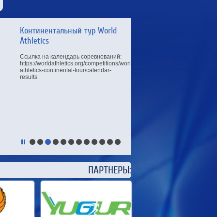
Континентальный тур World
Athletics
Ссылка на календарь соревнований:
https://worldathletics.org/competitions/world-
athletics-continental-tour/calendar-
results
ЕРЫ: