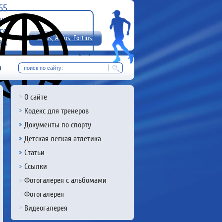
-65
uz
rg
Citius, Altius, Fortius!
8 А
RU
м
О сайте
Кодекс для тренеров
Документы по спорту
Детская легкая атлетика
Статьи
Ссылки
Фотогалерея с альбомами
Фотогалерея
Видеогалерея