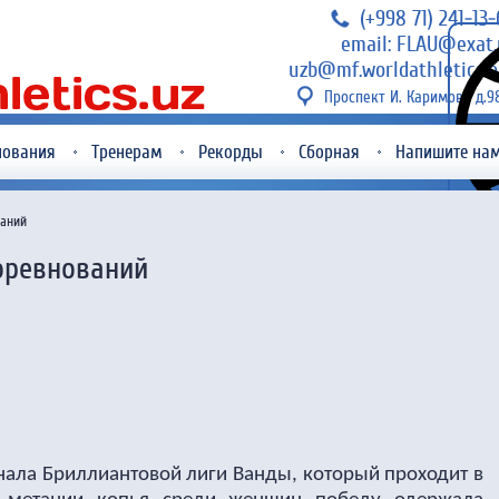
(+998 71) 241-13
email: FLAU@exat.
uzb@mf.worldathletics.o
Проспект И. Каримова д.9
нования
Тренерам
Рекорды
Сборная
Напишите на
ваний
оревнований
инала Бриллиантовой лиги Ванды, который проходит в