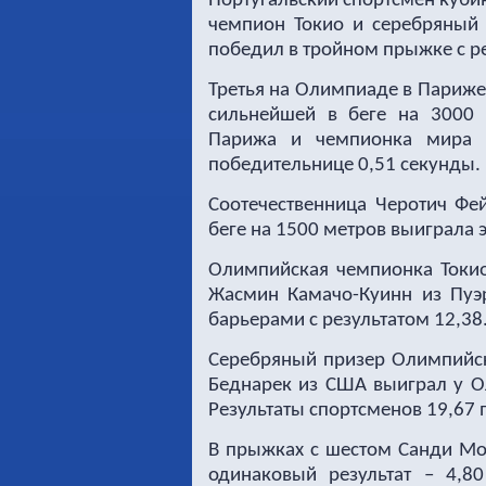
Португальский спортсмен куб
чемпион Токио и серебряный
победил в тройном прыжке с ре
Третья на Олимпиаде в Париже 
сильнейшей в беге на 3000 
Парижа и чемпионка мира 
победительнице 0,51 секунды.
Соотечественница Черотич Фе
беге на 1500 метров выиграла э
Олимпийская чемпионка Токио
Жасмин Камачо-Куинн из Пуэр
барьерами с результатом 12,38
Серебряный призер Олимпийски
Беднарек из США выиграл у О
Результаты спортсменов 19,67 
В прыжках с шестом Санди Мо
одинаковый результат – 4,80