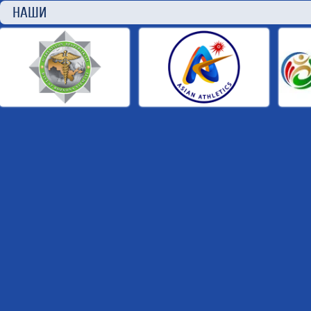
НАШИ П