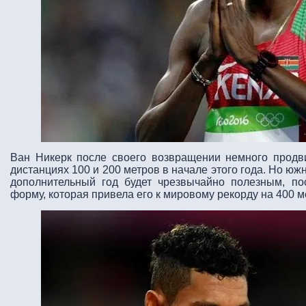
Ван Никерк после своего возвращении немного продви
дистанциях 100 и 200 метров в начале этого года. Но юж
дополнительный год будет чрезвычайно полезным, по
форму, которая привела его к мировому рекорду на 400 ме