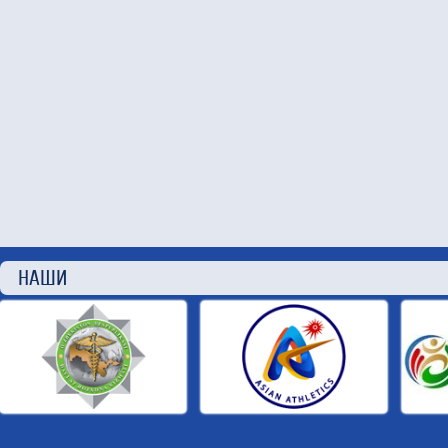
НАШИ П