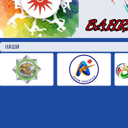
НАШИ П