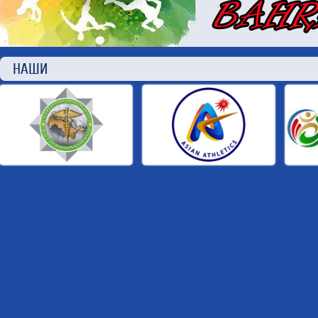
НАШИ П