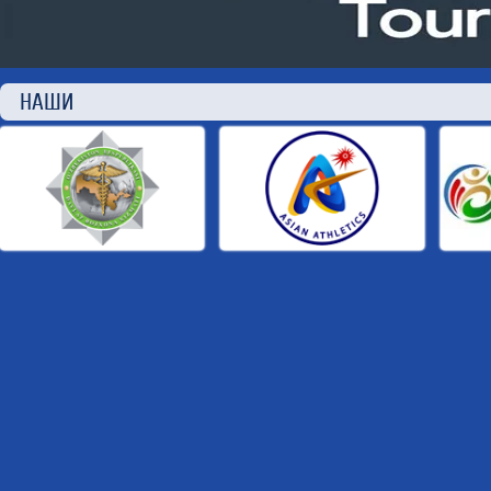
НАШИ П