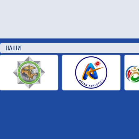
НАШИ П