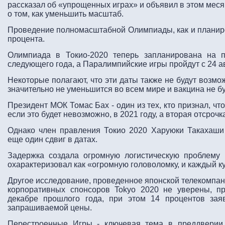
рассказал об «упрощенных играх» и объявил в этом меся
о том, как уменьшить масштаб.
Проведение полномасштабной Олимпиады, как и планиро
процента.
Олимпиада в Токио-2020 теперь запланирована на 
следующего года, а Паралимпийские игры пройдут с 24 ав
Некоторые полагают, что эти даты также не будут возм
значительно не уменьшится во всем мире и вакцина не б
Президент МОК Томас Бах - один из тех, кто признал, ч
если это будет невозможно, в 2021 году, а вторая отсроч
Однако член правления Токио 2020 Харуюки Такахаши 
еще один сдвиг в датах.
Задержка создала огромную логистическую проблему 
охарактеризовал как «огромную головоломку, и каждый к
Другое исследование, проведенное японской телекомпа
корпоративных спонсоров Tokyo 2020 не уверены, п
декабре прошлого года, при этом 14 процентов заяв
запрашиваемой цены.
Перестроенные Игры - ключевая тема в преддверии