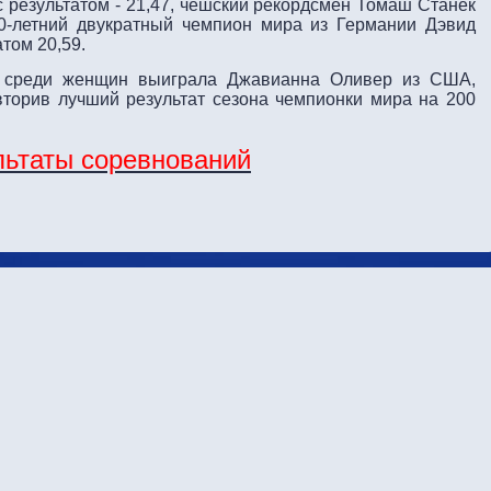
 результатом - 21,47, чешский рекордсмен Томаш Станек
30-летний двукратный чемпион мира из Германии Дэвид
атом 20,59.
в среди женщин выиграла Джавианна Оливер из США,
вторив лучший результат сезона чемпионки мира на 200
льтаты соревнований