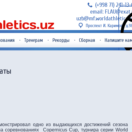
(+998 71) 241-13
email: FLAU@exat.
uzb@mf.worldathletics.o
Проспект И. Каримова д.9
нования
Тренерам
Рекорды
Сборная
Напишите на
таты
монстрировал одно из выдающихся достижений сезона
на соревнованиях Copernicus Cup, турнира серии World