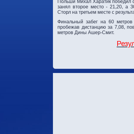
Польши Михал Харатик победил с
занял второе место - 21,20, а 
Сторл на третьем месте с результ
Финальный забег на 60 метро
пробежав дистанцию за 7,08, по
метров Дины Ашер-Смит.
Резу