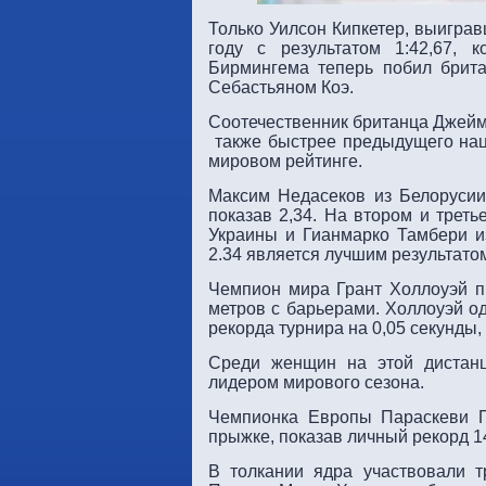
Только Уилсон Кипкетер, выигра
году с результатом 1:42,67, 
Бирмингема теперь побил брита
Себастьяном Коэ.
Соотечественник британца Джейм
также быстрее предыдущего наци
мировом рейтинге.
Максим Недасеков из Белорусии
показав 2,34. На втором и трет
Украины и Гианмарко Тамбери из
2.34 является лучшим результатом
Чемпион мира Грант Холлоуэй п
метров с барьерами. Холлоуэй о
рекорда турнира на 0,05 секунды,
Среди женщин на этой дистанц
лидером мирового сезона.
Чемпионка Европы Параскеви П
прыжке, показав личный рекорд 14
В толкании ядра участвовали 