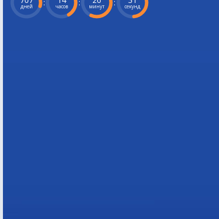
707
14
26
30
:
:
:
дней
часов
минут
секунд