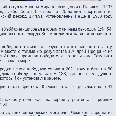
вший титул чемпиона мира в помещении в Париже в 1997
когда-либо бегал быстрее, а 26-летний спортсмен из
нский рекорд 1:44,91, установленный еще в 1983 году
и Уэбб финишировал вторым с личным рекордом 1:44.54,
онального рекорда Коэ и поднялся на девятое место в
 победил с отличным результатом в прыжках в высоту,
ьем месте с такими же результатами Андрей Проценко из
 Италии, проиграв победителю по попыткам. Результат
 сезона в мире.
родлил свою победную серию в 2021 году в беге на 60
держал победу с результатом 7,38, быстрее предыдущего
 который он установил в забеге.
ии стала Кристина Клемонс, став с результатом 7.81
апахристу поднялась на вершину рейтинга в тройном
,60.
три лучших европейских метателя. Чемпион Европы из