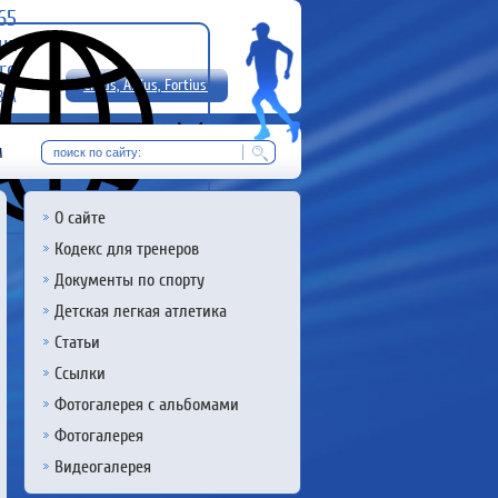
-65
uz
rg
Citius, Altius, Fortius!
8 А
RU
м
О сайте
Кодекс для тренеров
Документы по спорту
Детская легкая атлетика
Статьи
Ссылки
Фотогалерея с альбомами
Фотогалерея
Видеогалерея