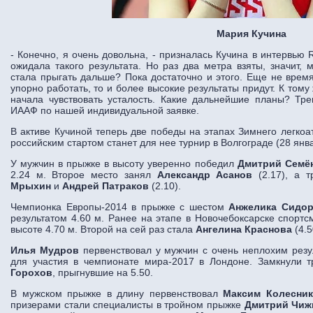
Мария Кучина
- Конечно, я очень довольна, - призналась Кучина в интервью Ru
ожидала такого результата. Но раз два метра взяты, значит,
стала прыгать дальше? Пока достаточно и этого. Еще не вре
упорно работать, то и более высокие результаты придут. К тому
начала чувствовать усталость. Какие дальнейшие планы? Т
ИААФ по нашей индивидуальной заявке.
В активе Кучиной теперь две победы на этапах Зимнего легко
российским стартом станет для нее турнир в Волгограде (28 янв
У мужчин в прыжке в высоту уверенно победил
Дмитрий Семё
2.24 м. Второе место занял
Александр Асанов
(2.17), а 
Мрыхин
и
Андрей Патраков
(2.10).
Чемпионка Европы-2014 в прыжке с шестом
Анжелика Сидо
результатом 4.60 м. Ранее на этапе в Новочебоксарске спорт
высоте 4.70 м. Второй на сей раз стала
Ангелина Краснова
(4.5
Илья Мудров
первенствовал у мужчин с очень неплохим резу
для участия в чемпионате мира-2017 в Лондоне. Замкнули 
Горохов
, прыгнувшие на 5.50.
В мужском прыжке в длину первенствовал
Максим Колесни
призерами стали специалисты в тройном прыжке
Дмитрий Чиж