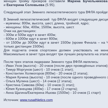
женщин тройку призеров составили
Марина Бучельникова
и
Екатерина Соловьева
(5.95).
Следующий этап Зимнего легкоатлетического тура ВФЛА пройде
В Зимний легкоатлетический тур ВФЛА входят следующие дисц
- мужчины: 800м, высота, шест, длина, тройной, ядро;
- женщины: 60м, 400м, 1500м, высота, шест.
Очки на дистанциях:
- 300м и 500м идут в зачет 400м;
- 600м и 1000м идут в зачет 800м;
- от 1500м до 3000м идут в зачет 1500м (кроме Финала – на 
только дистанции 1500м).
Для подсчета очков спортсмен должен участвовать не ме
Максимально в зачет тура входят три лучших результата на этап
После трех этапов лидерами Зимнего тура ВФЛА являлись:
- Иван Ухов (высота) - 20 очков (после двух проведённых этапов)
- Тимур Моргунов (шест) - 10 очков (1 этап);
- Константин Холмогоров (800м) - 20 очков (2 этапа);
- Мария Кучина (высота) - 10 очков (после одного проведённого 
- Ольга Мулина (шест) - 14 очков (2 этапа);
- Кристина Сивкова (60м) - 10 очков (1 этап);
- Юлия Кузнецова (400м) - 17 очков (2 старта);
- Анна Щагина/Екатерина Ишова (1500м) - 10 очков (1 старт)
Источник:
www.rusathletics.com