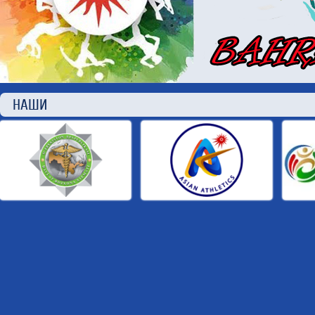
НАШИ П