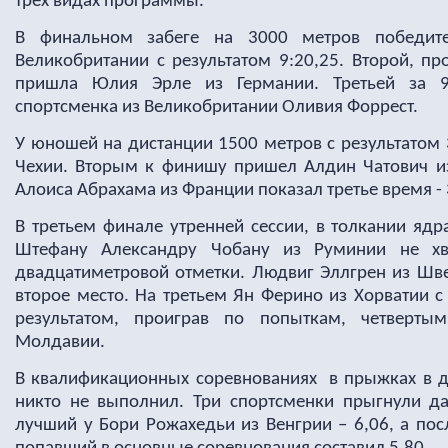
трех видах программы.
В финальном забеге на 3000 метров победите
Великобритании с результатом 9:20,25. Второй, п
пришла Юлия Эрле из Германии. Третьей за 9
спортсменка из Великобритании Оливия Форрест.
У юношей на дистанции 1500 метров с результатом 
Чехии. Вторым к финишу пришел Алдин Чатович из 
Алоиса Абрахама из Франции показал третье время - 
В третьем финале утренней сессии, в толкании ядр
Штефану Александру Чобану из Руминии не хв
двадцатиметровой отметки. Людвиг Эллгрен из Шве
второе место. На третьем Ян Ферино из Хорватии с
результатом, проиграв по попыткам, четверты
Молдавии.
В квалификационных соревнованиях в прыжках в д
никто не выполнил. Три спортсменки прыгнули д
лучший у Бори Рожахедьи из Венгрии – 6,06, а пос