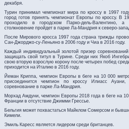
декабря.
Турин принимал чемпионат мира по кроссу в 1997 году,
город готов принять чемпионат Европы по кроссу. В 1
проходило в городском Парко-дель-Валентино, а
столкновение пройдет в парке Ла-Мандрия к северо-запад
После Мирового кросса 1997 года страна трижды прово
Сан-Джорджо-су-Леньяно в 2006 году и Чиа в 2016 году.
Каждый индивидуальный золотой призер соревнований 
защищать свой титул в Турине. Среди них Якоб Ингебри
свою вторую взрослую корону после четырех побед сред
приходится на Италию в 2016 году.
Йеман Криппа, чемпион Европы в беге на 10 000 метро
присоединится чемпион по кроссу Илиасс Ауани,
соревнование в парке Ла-Мандрия.
Морхад Амдуни, чемпион Европы 2018 года в беге на 10
Франции в отсутствие Джимми Грессье.
Бельгия может похвастаться Майклом Сомерсом и бывш
Кимели.
Эмиль Каресс является лидером среди британцев.