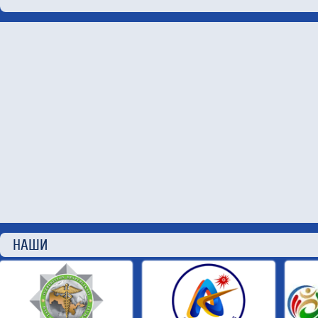
НАШИ П