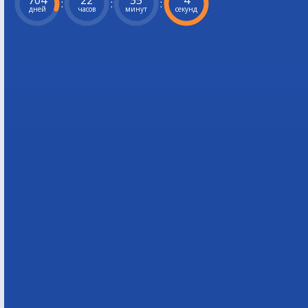
704
22
55
3
:
:
:
дней
часов
минут
секунд