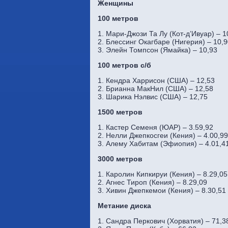
Женщины
100 метров
1. Мари-Джози Та Лу (Кот-д’Ивуар) – 1
2. Блессинг Окагбаре (Нигерия) – 10,
3. Элейн Томпсон (Ямайка) – 10,93
100 метров с/б
1. Кендра Харрисон (США) – 12,53
2. Брианна МакНил (США) – 12,58
3. Шарика Нэлвис (США) – 12,75
1500 метров
1. Кастер Семеня (ЮАР) – 3.59,92
2. Нелли Джепкосгеи (Кения) – 4.00,99
3. Алему Хабитам (Эфиопия) – 4.01,4
3000 метров
1. Каролин Кипкируи (Кения) – 8.29,05
2. Агнес Тироп (Кения) – 8.29,09
3. Хивин Джепкемои (Кения) – 8.30,51
Метание диска
1. Сандра Перкович (Хорватия) – 71,3