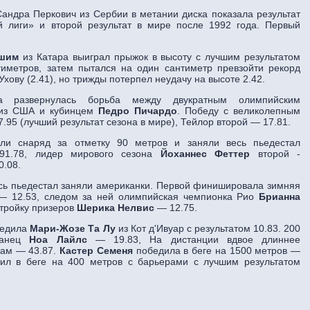
андра Перкович из Сербии в метании диска показала результат
й лиги» и второй результат в мире после 1992 года. Первый
ршим
из Катара выиграл прыжок в высоту с лучшим результатом
иметров, затем пытался на один сантиметр превзойти рекорд
хову (2.41), но трижды потерпел неудачу на высоте 2.42.
а развернулась борьба между двукратным олимпийским
з США и кубинцем
Педро Пичардо
. Победу с великолепным
.95 (лучший результат сезона в мире), Тейлор второй — 17.81.
ули снаряд за отметку 90 метров и заняли весь пьедестал
1.78, лидер мирового сезона
Йоханнес Феттер
второй -
0.08.
есь пьедестал заняли американки. Первой финишировала зимняя
 12.53, следом за ней олимпийская чемпионка Рио
Брианна
тройку призеров
Шерика Нелвис
— 12.75.
бедила
Мари-Жозе Та Лу
из Кот д'Ивуар с результатом 10.83. 200
анец
Ноа Лайлс
— 19.83, На дистанции вдвое длиннее
гам — 43.87.
Кастер Семеня
победила в беге на 1500 метров —
л в беге на 400 метров с барьерами с лучшим результатом