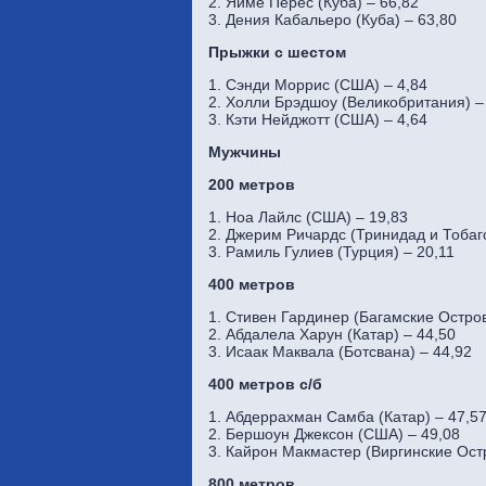
2. Яиме Перес (Куба) – 66,82
3. Дения Кабальеро (Куба) – 63,80
Прыжки с шестом
1. Сэнди Моррис (США) – 4,84
2. Холли Брэдшоу (Великобритания) –
3. Кэти Нейджотт (США) – 4,64
Мужчины
200 метров
1. Ноа Лайлс (США) – 19,83
2. Джерим Ричардс (Тринидад и Тобаго
3. Рамиль Гулиев (Турция) – 20,11
400 метров
1. Стивен Гардинер (Багамские Остров
2. Абдалела Харун (Катар) – 44,50
3. Исаак Маквала (Ботсвана) – 44,92
400 метров с/б
1. Абдеррахман Самба (Катар) – 47,5
2. Бершоун Джексон (США) – 49,08
3. Кайрон Макмастер (Виргинские Остр
800 метров