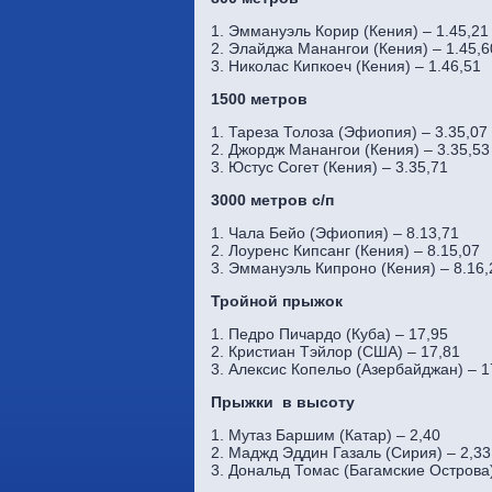
1. Эммануэль Корир (Кения) – 1.45,21
2. Элайджа Манангои (Кения) – 1.45,6
3. Николас Кипкоеч (Кения) – 1.46,51
1500 метров
1. Тареза Толоза (Эфиопия) – 3.35,07
2. Джордж Манангои (Кения) – 3.35,53
3. Юстус Согет (Кения) – 3.35,71
3000 метров с/п
1. Чала Бейо (Эфиопия) – 8.13,71
2. Лоуренс Кипсанг (Кения) – 8.15,07
3. Эммануэль Кипроно (Кения) – 8.16,
Тройной прыжок
1. Педро Пичардо (Куба) – 17,95
2. Кристиан Тэйлор (США) – 17,81
3. Алексис Копельо (Азербайджан) – 1
Прыжки в высоту
1. Мутаз Баршим (Катар) – 2,40
2. Маджд Эддин Газаль (Сирия) – 2,33
3. Дональд Томас (Багамские Острова)