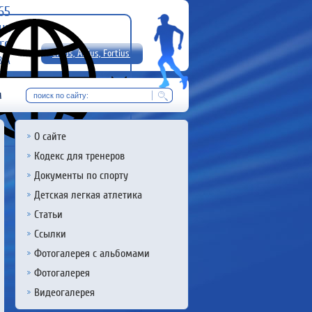
-65
uz
rg
Citius, Altius, Fortius!
8 А
RU
м
О сайте
Кодекс для тренеров
Документы по спорту
Детская легкая атлетика
Статьи
Ссылки
Фотогалерея с альбомами
Фотогалерея
Видеогалерея