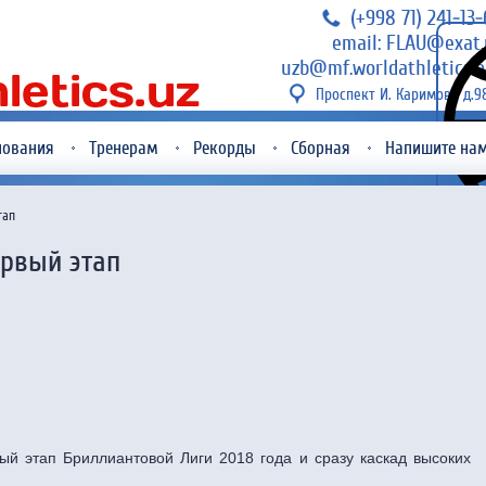
(+998 71) 241-13
email: FLAU@exat.
uzb@mf.worldathletics.o
Проспект И. Каримова д.9
нования
Тренерам
Рекорды
Сборная
Напишите на
тап
ервый этап
вый этап Бриллиантовой Лиги 2018 года и сразу каскад высоких