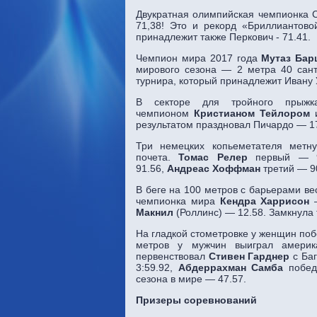
Двукратная олимпийская чемпионка С
71,38! Это и рекорд «Бриллиантово
принадлежит также Перкович - 71.41.
Чемпион мира 2017 года
Мутаз Ба
мирового сезона — 2 метра 40 сант
турнира, который принадлежит Ивану У
В секторе для тройного прыжк
чемпионом
Кристианом Тейлором
и
результатом праздновал Пичардо — 17
Три немецких копьеметателя метн
почета.
Томас Релер
первый — 9
91.56,
Андреас Хоффман
третий — 9
В беге на 100 метров с барьерами в
чемпионка мира
Кендра Харрисон
—
Макнил
(Роллинс) — 12.58. Замкнула 
На гладкой стометровке у женщин по
метров у мужчин выиграл америк
первенствовал
Стивен Гарднер
с Ба
3:59.92,
Абдеррахман Самба
победи
сезона в мире — 47.57.
Призеры соревнований