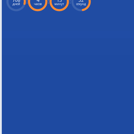
708
4
13
31
:
:
:
дней
часов
минут
секунд