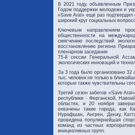
В 2021 году, объявленным Пре
Годом поддержки молодежи и укр
«Save Aral» ещё раз подтвердил 
широкий круг социальных вопросо
Ключевым направлением прое
общественности на междунаро
смягчению последствий эколог
восстановлению региона Приар
пленарном заседании
75-й сессии Генеральной Асс
экологических инноваций и технол
За 3 года было организовано 32 
тыс. человек не только в ближайш
которые также чувствительны се
Третий сезон забегов «Save Aral
республики - Ферганской, Навои
областях, и 20 ноября завер
охвачены такие города, как К
Нурафшан, Ангрен, Денау, Катт
проведена популярнейшая спорт
команд из частных корпоративн
инициативных групп.