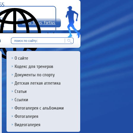
-65
uz
rg
Citius, Altius, Fortius!
8 А
RU
м
О сайте
Кодекс для тренеров
Документы по спорту
Детская легкая атлетика
Статьи
Ссылки
Фотогалерея с альбомами
Фотогалерея
Видеогалерея