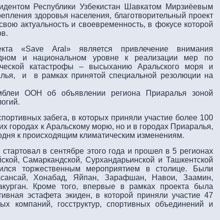
зидентом Республики Узбекистан Шавкатом Мирзиёевым
епления здоровья населения, благотворительный проект
свою актуальность и своевременность, в фокусе которой
в.
кта «Save Aral» является привлечение внимания
дном и национальном уровне к реализации мер по
ической катастрофы – высыханию Аральского моря и
алья, и в рамках принятой специальной резолюции на
амблеи ООН об объявлении региона Приаралья зоной
огий.
спортивных забега, в которых приняли участие более 100
их городах к Аральскому морю, но и в городах Приаралья,
годня к происходящим климатическим изменениям.
» стартовал в сентябре этого года и прошел в 5 регионах
йской, Самаркандской, Сурхандарьинской и Ташкентской
шился торжественным мероприятием в столице. Были
асансай, Хонабад, Яйпан, Зарафшан, Навои, Заамин,
акурган. Кроме того, впервые в рамках проекта была
ивная эстафета экиден, в которой приняли участие 47
ых компаний, госструктур, спортивных объединений и