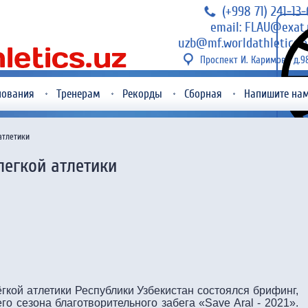
(+998 71) 241-13
email: FLAU@exat.
uzb@mf.worldathletics.o
Проспект И. Каримова д.9
нования
Тренерам
Рекорды
Сборная
Напишите на
атлетики
егкой атлетики
гкой атлетики Республики Узбекистан состоялся брифинг,
 сезона благотворительного забега «Save Aral - 2021».