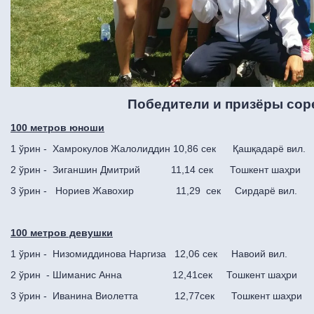
Победители и призёры со
100 метров юноши
1 ўрин - Хамрокулов Жалолиддин 10,86 сек Қашқадарё вил.
2 ўрин - Зиганшин Дмитрий 11,14 сек Тошкент шаҳри
3 ўрин - Нориев Жавохир 11,29 сек Сирдарё вил.
100 метров девушки
1 ўрин - Низомиддинова Наргиза 12,06 сек Навоий вил.
2 ўрин - Шиманис Анна 12,41сек Тошкент шаҳри
3 ўрин - Иванина Виолетта 12,77сек Тошкент шаҳри