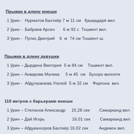
Прыжки в длину юноши
1 ўрин - Нурматов Бахтиёр 7 м 11 см Қашқадарё вил.
2 ўрин - Бабраев Арсен 6 м 92 с Тошкент вил.
3 ўрин - Пупко Дмитрий 6 м 74 см Тошкент ш.
Прыжки в длину девушки
1 ўрин – Дырдина Виктория 5 м 84 см Тошкент вил.
2 ўрин – Анварова Малика 5 м 45 см Бухоро вилояти
3 ўрин - Абдулазизова Уғилой 5 м 32 см Фарғона вил.
110 метров с барьерами юноши
1 ўрин – Степанов Александр 15,28 сек Самарканд вил.
2 ўрин – Дай Игорь 16,01 сек Самарканд вил.
3 ўрин – Абдукаххоров Бахтиёр 16,02 сек Андижон вил.