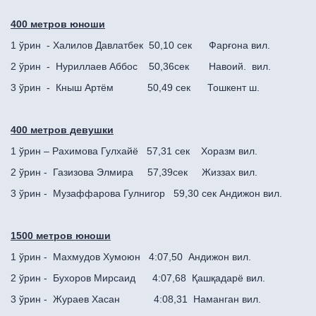
400 метров юноши
1 ўрин - Халилов Давлатбек 50,10 сек Фарғона вил.
2 ўрин - Нуриллаев Аббос 50,36сек Навоий. вил.
3 ўрин - Кныш Артём 50,49 сек Тошкент ш.
400 метров девушки
1 ўрин – Рахимова Гулхайё 57,31 сек Хоразм вил.
2 ўрин - Газизова Элмира 57,39сек Жиззах вил.
3 ўрин - Музаффарова Гулнигор 59,30 сек Андижон вил.
1500 метров юноши
1 ўрин - Махмудов Хумоюн 4:07,50 Андижон вил.
2 ўрин - Бухоров Мирсаид 4:07,68 Қашқадарё вил.
3 ўрин - Жураев Хасан 4:08,31 Наманган вил.