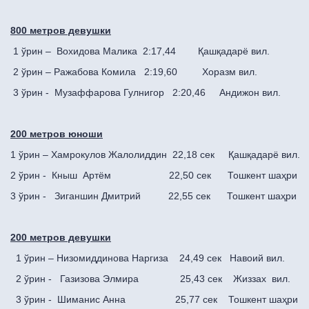
800 метров девушки
1 ўрин – Вохидова Малика 2:17,44 Қашқадарё вил.
2 ўрин – Ражабова Комила 2:19,60 Хоразм вил.
3 ўрин - Музаффарова Гулнигор 2:20,46 Андижон вил.
200 метров юноши
1 ўрин – Хамрокулов Жалолиддин 22,18 сек Қашқадарё ви
2 ўрин - Кныш Артём 22,50 сек Тошкент шаҳри
3 ўрин - Зиганшин Дмитрий 22,55 сек Тошкент шаҳри
200 метров девушки
1 ўрин – Низомиддинова Наргиза 24,49 сек Навоий вил.
2 ўрин - Газизова Элмира 25,43 сек Жиззах вил.
3 ўрин - Шиманис Анна 25,77 сек Тошкент шаҳри