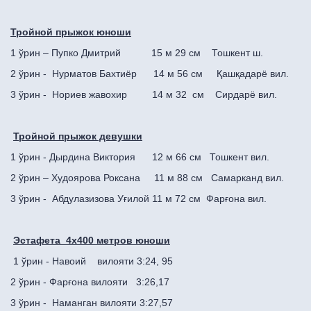
Тройной прыжок юноши
1 ўрин – Пупко Дмитрий 15 м 29 см Тошкент ш.
2 ўрин - Нурматов Бахтиёр 14 м 56 см Қашқадарё вил.
3 ўрин - Нориев жавохир 14 м 32 см Сирдарё вил.
Тройной прыжок девушки
1 ўрин - Дырдина Виктория 12 м 66 см Тошкент вил.
2 ўрин – Худоярова Роксана 11 м 88 см Самарканд вил.
3 ўрин - Абдулазизова Уғилой 11 м 72 см Фарғона вил.
Эстафета 4х400 метров юноши
1 ўрин - Навоий вилояти 3:24, 95
2 ўрин - Фарғона вилояти 3:26,17
3 ўрин - Наманган вилояти 3:27,57