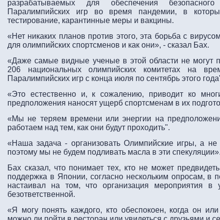
разрабатываемых для обеспечения безопасног
Паралимпийских игр во время пандемии, в которых
тестирование, карантинные меры и вакцины.
«Нет никаких планов против этого, эта борьба с вирусо
для олимпийских спортсменов и как они», - сказал Бах.
«Даже самые видные ученые в этой области не могут п
206 национальных олимпийских комитетах на вре
Паралимпийских игр с конца июля по сентябрь этого года
«Это естественно и, к сожалению, приводит ко мно
предположения наносят ущерб спортсменам в их подгото
«Мы не теряем времени или энергии на предположени
работаем над тем, как они будут проходить".
«Наша задача - организовать Олимпийские игры, а не 
поэтому мы не будем подливать масла в эти спекуляции»
Бах сказал, что понимает тех, кто не может предвидет
поддержка в Японии, согласно нескольким опросам, в п
настаивал на том, что организация мероприятия в 
безответственной.
«Я могу понять каждого, кто обеспокоен, когда он или
можно ли пойти в ресторан или увидеться с друзьями и сем