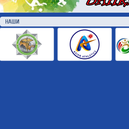
НАШИ П