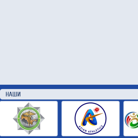
НАШИ П