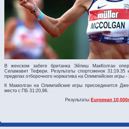
В женском забеге британка Эйлиш МакКолган опер
Селамавит Тефери. Результаты спортсменок 31:19.35 и
пределах отборочного норматива на Олимпийских игры - 3
К Макколган на Олимпийские игры присоединится Джес
место с ПБ 31:20,96.
Результаты
European 10,00