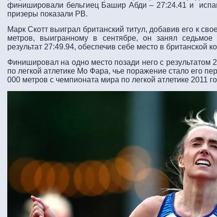
финишировали бельгиец Башир Абди – 27:24.41 и испан
призеры показали PB.
Марк Скотт выиграл британский титул, добавив его к св
метров, выигранному в сентябре, он занял седьмое
результат 27:49.94, обеспечив себе место в британской к
Финишировал на одно место позади него с результатом 2
по легкой атлетике Мо Фара, чье поражение стало его п
000 метров с чемпионата мира по легкой атлетике 2011 год