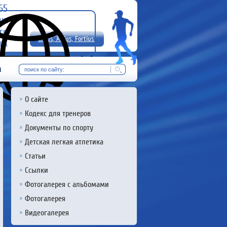
-65
uz
rg
Citius, Altius, Fortius!
8 А
RU
м
О сайте
Кодекс для тренеров
Документы по спорту
Детская легкая атлетика
Статьи
Ссылки
Фотогалерея с альбомами
Фотогалерея
Видеогалерея