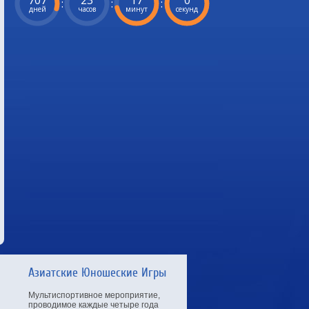
707
23
16
59
:
:
:
дней
часов
минут
секунд
Азиатские Юношеские Игры
Мультиспортивное мероприятие,
проводимое каждые четыре года