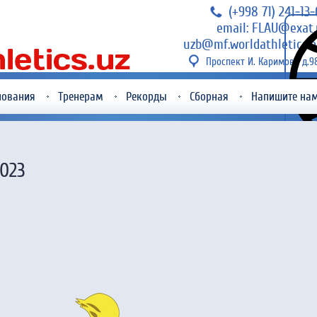
(+998 71) 241-13
email: FLAU@exat.
uzb@mf.worldathletics.o
Проспект И. Каримова д.9
нования
Тренерам
Рекорды
Сборная
Напишите на
2023