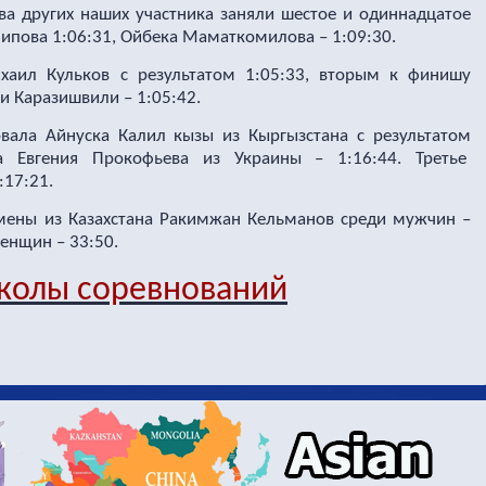
ва других наших участника заняли шестое и одиннадцатое
пова 1:06:31, Ойбека Маматкомилова – 1:09:30.
хаил Кульков с результатом 1:05:33, вторым к финишу
и Каразишвили – 1:05:42.
ала Айнуска Калил кызы из Кыргызстана с результатом
ла Евгения Прокофьева из Украины – 1:16:44. Третье
:17:21.
смены из Казахстана Ракимжан Кельманов среди мужчин –
женщин – 33:50.
колы соревнований