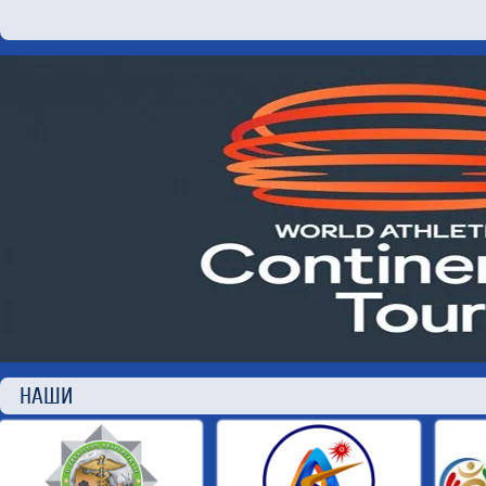
НАШИ П