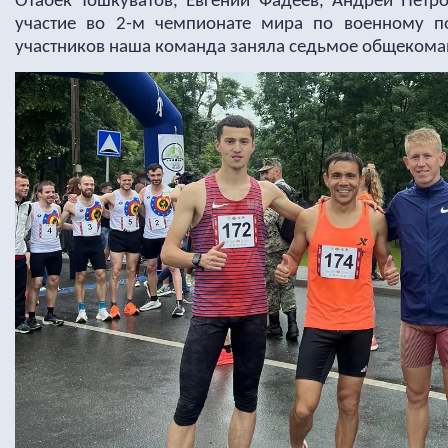
Отабек Тошкуватов, Евгений Фадеев, Андрей Петр
участие во 2-м чемпионате мира по военному п
участников наша команда заняла седьмое общекома