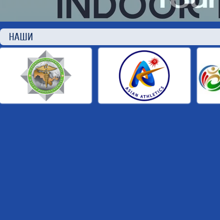
НАШИ П