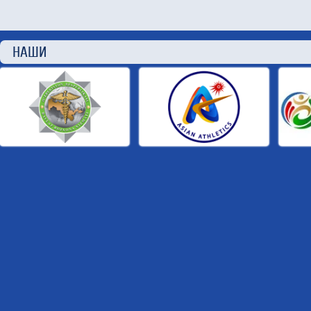
НАШИ П