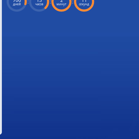
706
15
2
10
:
:
:
дней
часов
минут
секунд