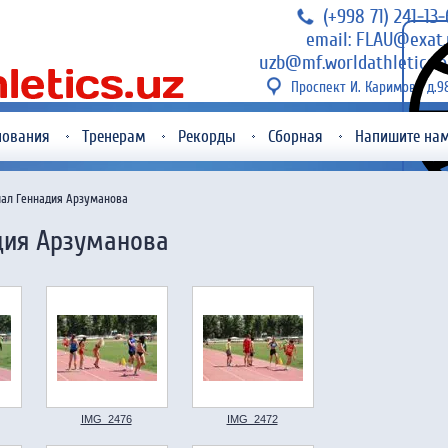
(+998 71) 241-13
email: FLAU@exat.
uzb@mf.worldathletics.o
Проспект И. Каримова д.9
нования
Тренерам
Рекорды
Сборная
Напишите на
ал Геннадия Арзуманова
дия Арзуманова
IMG_2476
IMG_2472