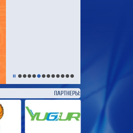
Чемпионат Мира по легкой
атлетике
Чемпионат мира по лёгкой атлетике
2027 года станет 21-м по счёту в
истории данного турнира и пройдёт
с 11 по 19 сентября на
Национальном стадионе в столице
Китая — Пекине. Ранее Пекин уже
принимал мировое первенство по
лёгкой атлетике в 2015 году.
ЕРЫ: