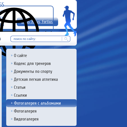
-65
uz
rg
Citius, Altius, Fortius!
8 А
RU
м
О сайте
Кодекс для тренеров
Документы по спорту
Детская легкая атлетика
Статьи
Ссылки
Фотогалерея с альбомами
Фотогалерея
Видеогалерея