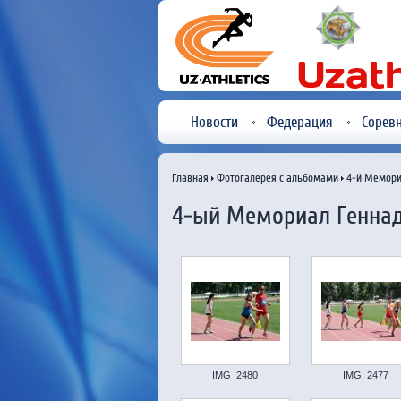
Новости
Федерация
Сорев
Главная
Фотогалерея с альбомами
4-й Мемори
4-ый Мемориал Генна
IMG_2480
IMG_2477