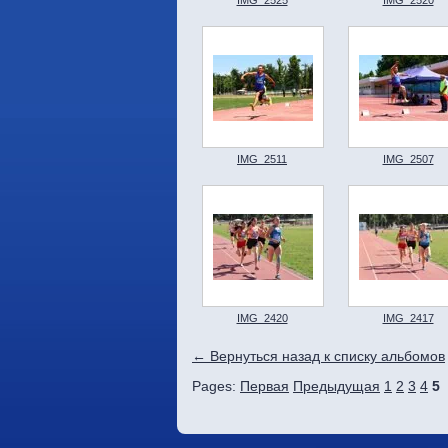
IMG_2511
IMG_2507
IMG_2420
IMG_2417
← Вернуться назад к списку альбомов
Pages:
Первая
Предыдущая
1
2
3
4
5