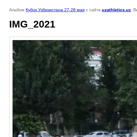
Альбом
Кубок Узбекистана 27-28 мая
с сайта
uzathletics.uz
. 
IMG_2021