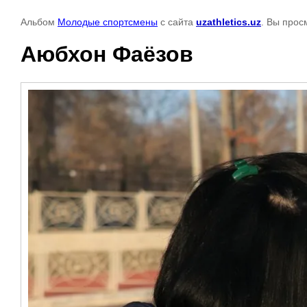
Альбом
Молодые спортсмены
с сайта
uzathletics.uz
. Вы прос
Аюбхон Фаёзов