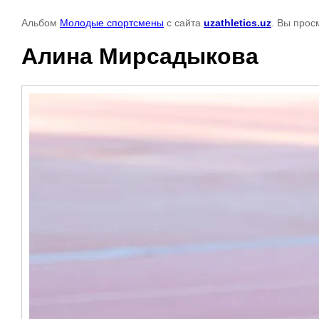
Альбом
Молодые спортсмены
с сайта
uzathletics.uz
. Вы прос
Алина Мирсадыкова